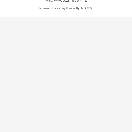
粤ICP备08124683号-1
Powered By
Z-Blog
Theme By
Jack主题