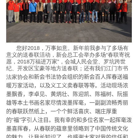
您好2018
，万事如意。新年前我参与了多场有
意义的送春联活动，新会总工会举办多场“春联寄祝
愿，2018万福进万家”，会城人民会堂、罗坑跨世
纪、开发区宝豪等地方送春联；还有
我们江门市书
新会书法协会组织的
新会百人挥春送福
法家协会和
暖万家活动，以及义工义卖春联等等。
活动现场浓
墨飘香，
李卓见、黄炳壮、陈迎凯、陈福树、阮振
雄等本土书画名家尽情泼墨挥毫，一副副流畅秀丽
的春联跃然纸上，一个个鲜活喜庆、端庄厚重
的“福”字引人注目。我有幸的和多位名家一起
挥毫泼
墨喜挥春
，
从春联的蕴意里
领略到了中国传统文化
的魅力，让我长知识了，也感谢大家对我的信任和