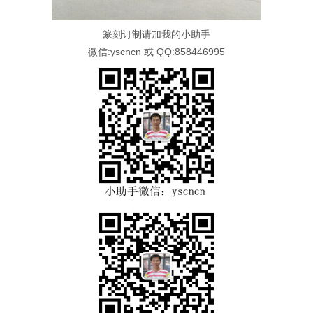
篆刻订制请加我的小助手
微信:yscncn 或 QQ:858446995