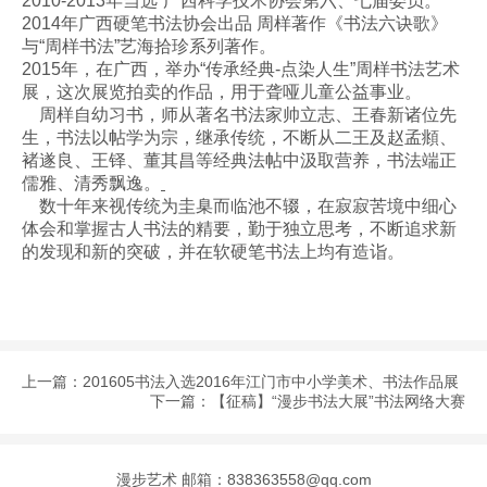
2010-2013年当选“广西科学技术协会第六、七届委员。
2014年广西硬笔书法协会出品 周样著作《书法六诀歌》
与“周样书法”艺海拾珍系列著作。
2015年，在广西，举办“传承经典-点染人生”周样书法艺术
展，这次展览拍卖的作品，用于聋哑儿童公益事业。
周样自幼习书，师从著名书法家帅立志、王春新诸位先
生，书法以帖学为宗，继承传统，不断从
二王及赵孟頫、
褚遂良、王铎、董其
昌等经典法帖中汲取营养，书法端正
儒雅、清秀飘逸。
数十年来视传统为圭臬而临池不辍，在寂寂苦境中细心
体会和掌握古人书法的精要，勤于独立思考，不断追求新
的发现和新的突破，并在软硬笔书法上均有造诣。
上一篇：
201605书法入选2016年江门市中小学美术、书法作品展
下一篇：
【征稿】“漫步书法大展”书法网络大赛
漫步艺术
邮箱：838363558@qq.com